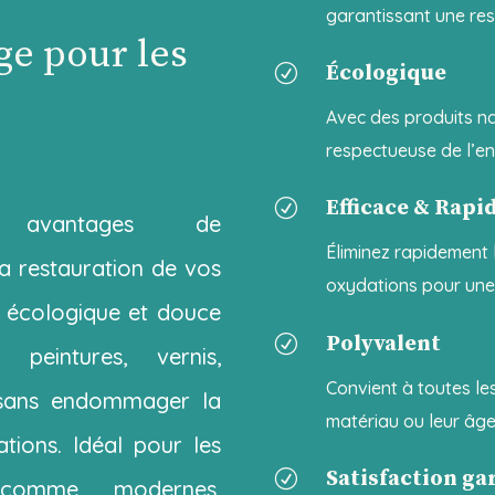
garantissant une re
e pour les
Écologique
R
Avec des produits na
respectueuse de l’e
Efficace & Rapi
R
 avantages de
Éliminez rapidement l
 restauration de vos
oxydations pour un
 écologique et douce
Polyvalent
R
 peintures, vernis,
Convient à toutes les
s sans endommager la
matériau ou leur âg
ations. Idéal pour les
Satisfaction ga
R
 comme modernes,