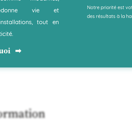
Notre priorité est vo
redonne vie et
des résultats à la h
stallations, tout en
icité.
quoi ➡
formation