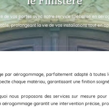
le Finistère
lité de vos portes avec notre service spécialisé en a
ble, prolongeant la vie de vos installations tout en o
e par aérogommage, parfaitement adapté à toutes les
ecte chaque matériau, garantissant une finition soign
rquoi nous proposons des services sur mesure pour 
n aérogommage garantit une intervention précise, prolo