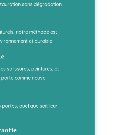
stauration sans dégradation
turels, notre méthode est
nvironnement et durable
de
es salissures, peintures, et
e porte comme neuve
 portes, quel que soit leur
e
rantie